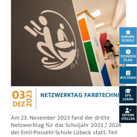
EUROPA
SCHULE
STUNDEN
PLAN
BÜCHEREI
03
2023
NETZWERKTAG FARBTECHNIK
EPS
LEARN
DEZ
OFFENE
Am 23. November 2023 fand der dritte
STELLEN
Netzwerktag für das Schuljahr 2023 / 2024
der Emil-Possehl-Schule Lübeck statt. Teil