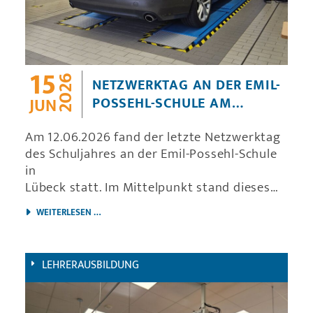
15
2026
NETZWERKTAG AN DER EMIL-
POSSEHL-SCHULE AM
JUN
12.06.2026
Am 12.06.2026 fand der letzte Netzwerktag
des Schuljahres an der Emil-Possehl-Schule
in
Lübeck statt. Im Mittelpunkt stand dieses
Mal ein Unterrichtsbesuch im Bereich
NETZWERKTAG AN DER EMIL-POSSEHL-SCHULE AM 12.
WEITERLESEN …
Fahrzeugtechnik von Levon Kilian. Ergänzt
wurde der Tag am Nachmittag durch einen
praxisnahen Workshop aus dem Bereich der
LEHRERAUSBILDUNG
Lehrergesundheit mit dem Fokus auf ein
professionelles Stimmtraining.
Den Auftakt bildete eine Unterrichtsstunde