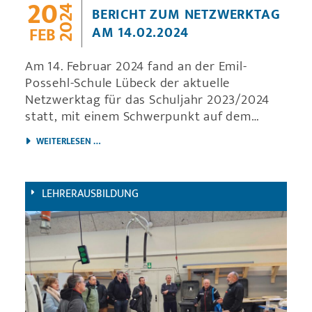
20
2024
BERICHT ZUM NETZWERKTAG
AM 14.02.2024
FEB
Am 14. Februar 2024 fand an der Emil-
Possehl-Schule Lübeck der aktuelle
Netzwerktag für das Schuljahr 2023/2024
statt, mit einem Schwerpunkt auf dem
Unterricht in der
BERICHT ZUM NETZWERKTAG AM 14.02.2024
WEITERLESEN …
Produktionsmittelstufenklasse Gä22A im
Bereich Gartenbau. Maike Heitling leitete die
Unterrichtseinheit zum Thema "EC-Wert
LEHRERAUSBILDUNG
Messung von verschiedenen
Düngerlösungen".