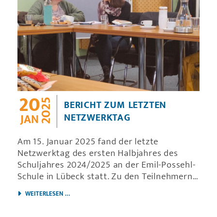
zu können.
20
2025
BERICHT ZUM LETZTEN
NETZWERKTAG
JAN
Am 15. Januar 2025 fand der letzte
Netzwerktag des ersten Halbjahres des
Schuljahres 2024/2025 an der Emil-Possehl-
Schule in Lübeck statt. Zu den Teilnehmern
und Teilnehmerinnen gehörten Herr Stefan
BERICHT ZUM LETZTEN NETZWERKTAG
WEITERLESEN …
Schuhr als Ausbildungskoordinator, Herr
Martin Bohr als Fachgruppenleiter für