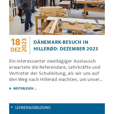
18
2023
DÄNEMARK-BESUCH IN
HILLERØD: DEZEMBER 2023
DEZ
Ein interessanter zweitägiger Austausch
erwartete die Referendare, Lehrkräfte und
Vertreter der Schulleitung, als wir uns auf
den Weg nach Hillerød machten, um unsere
dänische Partnerschule zu besuchen
DÄNEMARK-BESUCH IN HILLERØD: DEZEMBER 2023
WEITERLESEN …
LEHRERAUSBILDUNG