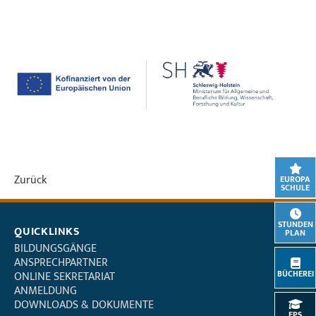
Zurück
EUROPA
SCHULE
STUNDEN
QUICKLINKS
PLAN
BILDUNGSGÄNGE
ANSPRECHPARTNER
BÜCHEREI
ONLINE SEKRETARIAT
ANMELDUNG
DOWNLOADS & DOKUMENTE
EPS