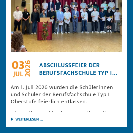
03
2026
ABSCHLUSSFEIER DER
BERUFSFACHSCHULE TYP I
JUL
OBERSTUFE
Am 1. Juli 2026 wurden die Schülerinnen
und Schüler der Berufsfachschule Typ I
Oberstufe feierlich entlassen.
Die Emil-Possehl-Schule gratuliert allen
ABSCHLUSSFEIER DER BERUFSFACHSCHULE TYP I OBE
Absolventinnen und Absolventen ganz
WEITERLESEN …
herzlich zu den bestandenen Prüfungen